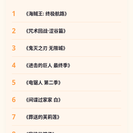
1
《海贼王: 终极航路》
2
《咒术回战·涩谷篇》
3
《鬼灭之刃 无限城》
4
《进击的巨人 最终季》
5
《电锯人 第二季》
6
《间谍过家家 白》
7
《葬送的芙莉莲》