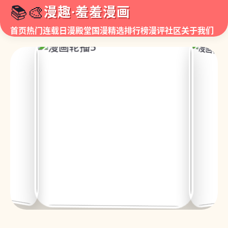
📚🎨
漫趣·羞羞漫画
首页
热门连载
日漫殿堂
国漫精选
排行榜
漫评社区
关于我们